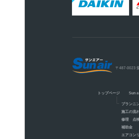
〒487-00
トップページ
Sun 
プランニ
施工の流
修理 点
補助金
エアコン