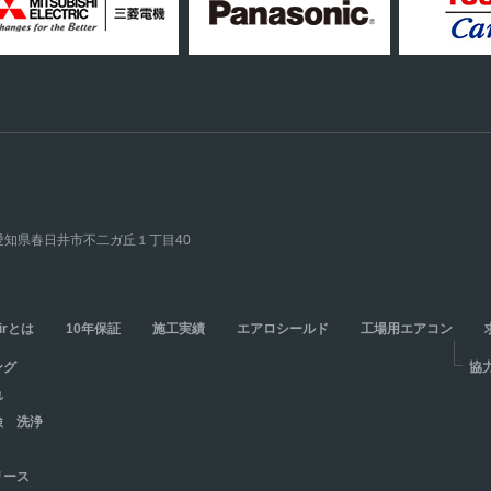
23 愛知県春日井市不二ガ丘１丁目40
airとは
10年保証
施工実績
エアロシールド
工場用エアコン
ング
協
れ
検 洗浄
リース