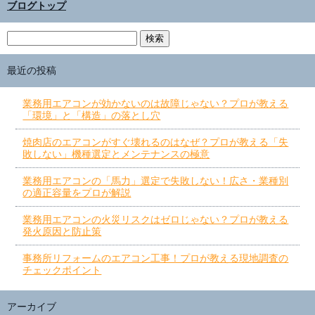
ブログトップ
最近の投稿
業務用エアコンが効かないのは故障じゃない？プロが教える
「環境」と「構造」の落とし穴
焼肉店のエアコンがすぐ壊れるのはなぜ？プロが教える「失
敗しない」機種選定とメンテナンスの極意
業務用エアコンの「馬力」選定で失敗しない！広さ・業種別
の適正容量をプロが解説
業務用エアコンの火災リスクはゼロじゃない？プロが教える
発火原因と防止策
事務所リフォームのエアコン工事！プロが教える現地調査の
チェックポイント
アーカイブ