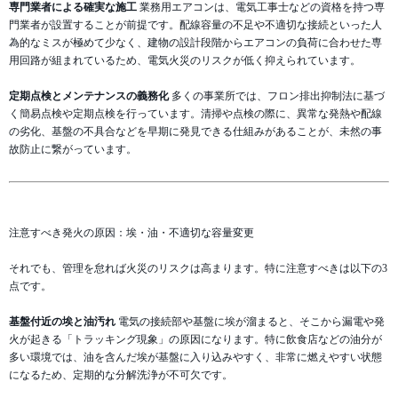
専門業者による確実な施工
業務用エアコンは、電気工事士などの資格を持つ専
門業者が設置することが前提です。配線容量の不足や不適切な接続といった人
為的なミスが極めて少なく、建物の設計段階からエアコンの負荷に合わせた専
用回路が組まれているため、電気火災のリスクが低く抑えられています。
定期点検とメンテナンスの義務化
多くの事業所では、フロン排出抑制法に基づ
く簡易点検や定期点検を行っています。清掃や点検の際に、異常な発熱や配線
の劣化、基盤の不具合などを早期に発見できる仕組みがあることが、未然の事
故防止に繋がっています。
注意すべき発火の原因：埃・油・不適切な容量変更
それでも、管理を怠れば火災のリスクは高まります。特に注意すべきは以下の3
点です。
基盤付近の埃と油汚れ
電気の接続部や基盤に埃が溜まると、そこから漏電や発
火が起きる「トラッキング現象」の原因になります。特に飲食店などの油分が
多い環境では、油を含んだ埃が基盤に入り込みやすく、非常に燃えやすい状態
になるため、定期的な分解洗浄が不可欠です。