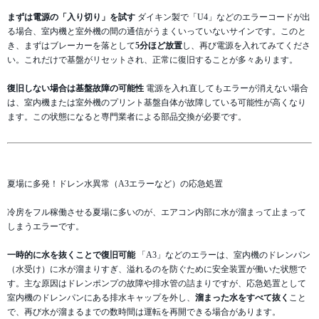
まずは電源の「入り切り」を試す
ダイキン製で「U4」などのエラーコードが出
る場合、室内機と室外機の間の通信がうまくいっていないサインです。このと
き、まずはブレーカーを落として
5分ほど放置
し、再び電源を入れてみてくださ
い。これだけで基盤がリセットされ、正常に復旧することが多々あります。
復旧しない場合は基盤故障の可能性
電源を入れ直してもエラーが消えない場合
は、室内機または室外機のプリント基盤自体が故障している可能性が高くなり
ます。この状態になると専門業者による部品交換が必要です。
夏場に多発！ドレン水異常（A3エラーなど）の応急処置
冷房をフル稼働させる夏場に多いのが、エアコン内部に水が溜まって止まって
しまうエラーです。
一時的に水を抜くことで復旧可能
「A3」などのエラーは、室内機のドレンパン
（水受け）に水が溜まりすぎ、溢れるのを防ぐために安全装置が働いた状態で
す。主な原因はドレンポンプの故障や排水管の詰まりですが、応急処置として
室内機のドレンパンにある排水キャップを外し、
溜まった水をすべて抜く
こと
で、再び水が溜まるまでの数時間は運転を再開できる場合があります。