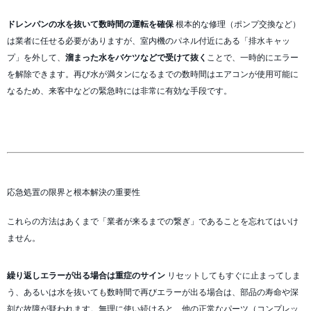
ドレンパンの水を抜いて数時間の運転を確保
根本的な修理（ポンプ交換など）
は業者に任せる必要がありますが、室内機のパネル付近にある「排水キャッ
プ」を外して、
溜まった水をバケツなどで受けて抜く
ことで、一時的にエラー
を解除できます。再び水が満タンになるまでの数時間はエアコンが使用可能に
なるため、来客中などの緊急時には非常に有効な手段です。
応急処置の限界と根本解決の重要性
これらの方法はあくまで「業者が来るまでの繋ぎ」であることを忘れてはいけ
ません。
繰り返しエラーが出る場合は重症のサイン
リセットしてもすぐに止まってしま
う、あるいは水を抜いても数時間で再びエラーが出る場合は、部品の寿命や深
刻な故障が疑われます。無理に使い続けると、他の正常なパーツ（コンプレッ