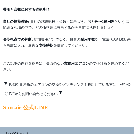
費用と台数に関する確認事項
自社の規模確認:
貴社の施設規模（台数）に基づき、
40万円〜1億円超
という広
範囲な相場の中で、どの価格帯に該当するかを事前に把握しましょう。
長期視点での判断:
初期費用だけでなく、機器の
耐用年数
や、電気代の削減効果
も考慮に入れ、最適な
交換時期
を決定してください。
この記事の内容を参考に、失敗のない
業務用エアコン
の交換計画を進めてくだ
さい。
▼
店舗や事務所のエアコンの交換やメンテナンスを検討している方は、ぜひ公
▼
式LINEからお問い合わせください
Sun air 公式LINE