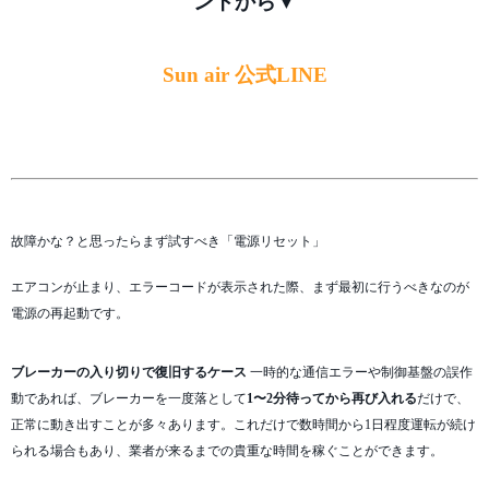
ントから▼
Sun air 公式LINE
故障かな？と思ったらまず試すべき「電源リセット」
エアコンが止まり、エラーコードが表示された際、まず最初に行うべきなのが
電源の再起動です。
ブレーカーの入り切りで復旧するケース
一時的な通信エラーや制御基盤の誤作
動であれば、ブレーカーを一度落として
1〜2分待ってから再び入れる
だけで、
正常に動き出すことが多々あります。これだけで数時間から1日程度運転が続け
られる場合もあり、業者が来るまでの貴重な時間を稼ぐことができます。