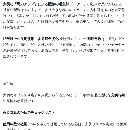
安易な「馬力アップ」による配線の過負荷
「エアコンの効きが悪いから」と、
既存の配線はそのままで、より大きな馬力のエアコンに入れ替えるのは大変危
険です。3馬力から4馬力へ上げた際、元の配線がその電流に耐えられない「細
い配線」だった場合、配線自体が異常発熱し、壁の中などで火災が発生する恐
れがあります。
15年以上の長期使用による経年劣化
業務用エアコンの
耐用年数
は一般的に10〜
15年です。20年、30年と使い続けている機器は、内部のコンデンサやモーター
の絶縁が劣化しており、ある日突然、基盤付近から煙が出て発火する事例が報
告されています。
まとめ
大切なオフィスや店舗を火災から守るためには、日頃の管理と適切な
交換時期
の見極めが重要です。
火災防止のためのチェックリスト
使用年数の確認:
15年を超えて使用している機器は、火災リスクを考慮して更新
を検討しましょう。