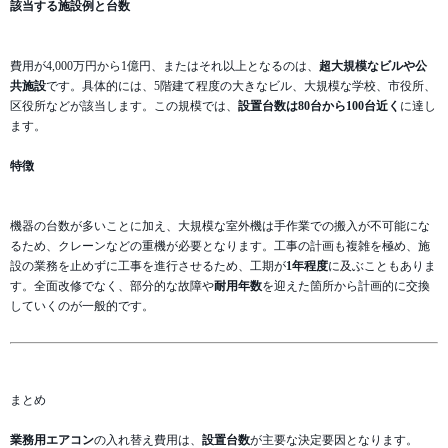
該当する施設例と台数
費用が4,000万円から1億円、またはそれ以上となるのは、
超大規模なビルや公
共施設
です。具体的には、5階建て程度の大きなビル、大規模な学校、市役所、
区役所などが該当します。この規模では、
設置台数は80台から100台近く
に達し
ます。
特徴
機器の台数が多いことに加え、大規模な室外機は手作業での搬入が不可能にな
るため、クレーンなどの重機が必要となります。工事の計画も複雑を極め、施
設の業務を止めずに工事を進行させるため、工期が
1年程度
に及ぶこともありま
す。全面改修でなく、部分的な故障や
耐用年数
を迎えた箇所から計画的に交換
していくのが一般的です。
まとめ
業務用エアコン
の入れ替え費用は、
設置台数
が主要な決定要因となります。