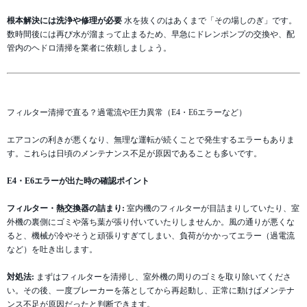
根本解決には洗浄や修理が必要
水を抜くのはあくまで「その場しのぎ」です。
数時間後には再び水が溜まって止まるため、早急にドレンポンプの交換や、配
管内のヘドロ清掃を業者に依頼しましょう。
フィルター清掃で直る？過電流や圧力異常（E4・E6エラーなど）
エアコンの利きが悪くなり、無理な運転が続くことで発生するエラーもありま
す。これらは日頃のメンテナンス不足が原因であることも多いです。
E4・E6エラーが出た時の確認ポイント
フィルター・熱交換器の詰まり:
室内機のフィルターが目詰まりしていたり、室
外機の裏側にゴミや落ち葉が張り付いていたりしませんか。風の通りが悪くな
ると、機械が冷やそうと頑張りすぎてしまい、負荷がかかってエラー（過電流
など）を吐き出します。
対処法:
まずはフィルターを清掃し、室外機の周りのゴミを取り除いてくださ
い。その後、一度ブレーカーを落としてから再起動し、正常に動けばメンテナ
ンス不足が原因だったと判断できます。