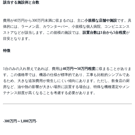
該当する施設例と台数
費用が40万円から300万円未満に収まるのは、主に
小規模な店舗や施設
です。具
体的には、ラーメン店、カウンターバー、小規模な個人病院、コンビニエンス
ストアなどが該当します。この規模の施設では、
設置台数は1台から5台程度
が
目安となります。
特徴
1台のみの入れ替えであれば、費用は
40万円〜50万円程度
に収まることがありま
す。この価格帯では、機器の仕様が標準的であり、工事も比較的シンプルであ
るため、大きな追加費用が発生しにくい傾向にあります。ただし、飲食店の厨
房など、油や熱の影響が大きい場所に設置する場合は、特殊な機種選定やメン
テナンス頻度が高くなることを考慮する必要があります。
-300万円～1,000万円-