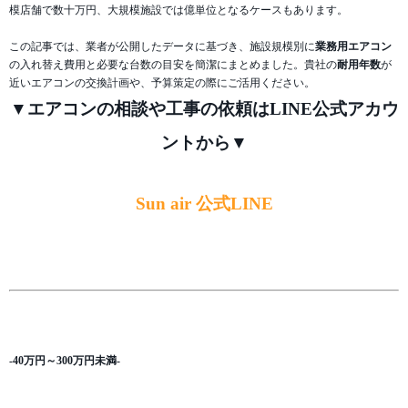
模店舗で数十万円、大規模施設では億単位となるケースもあります。
この記事では、業者が公開したデータに基づき、施設規模別に
業務用エアコン
の入れ替え費用と必要な台数の目安を簡潔にまとめました。貴社の
耐用年数
が
近いエアコンの交換計画や、予算策定の際にご活用ください。
▼エアコンの相談や工事の依頼はLINE公式アカウ
ントから▼
Sun air 公式LINE
-40万円～300万円未満-