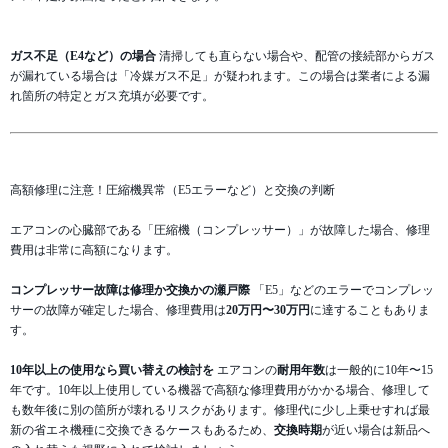
ガス不足（E4など）の場合
清掃しても直らない場合や、配管の接続部からガス
が漏れている場合は「冷媒ガス不足」が疑われます。この場合は業者による漏
れ箇所の特定とガス充填が必要です。
高額修理に注意！圧縮機異常（E5エラーなど）と交換の判断
エアコンの心臓部である「圧縮機（コンプレッサー）」が故障した場合、修理
費用は非常に高額になります。
コンプレッサー故障は修理か交換かの瀬戸際
「E5」などのエラーでコンプレッ
サーの故障が確定した場合、修理費用は
20万円〜30万円
に達することもありま
す。
10年以上の使用なら買い替えの検討を
エアコンの
耐用年数
は一般的に10年〜15
年です。10年以上使用している機器で高額な修理費用がかかる場合、修理して
も数年後に別の箇所が壊れるリスクがあります。修理代に少し上乗せすれば最
新の省エネ機種に交換できるケースもあるため、
交換時期
が近い場合は新品へ