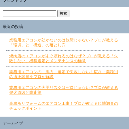
ブログトップ
最近の投稿
業務用エアコンが効かないのは故障じゃない？プロが教える
「環境」と「構造」の落とし穴
焼肉店のエアコンがすぐ壊れるのはなぜ？プロが教える「失
敗しない」機種選定とメンテナンスの極意
業務用エアコンの「馬力」選定で失敗しない！広さ・業種別
の適正容量をプロが解説
業務用エアコンの火災リスクはゼロじゃない？プロが教える
発火原因と防止策
事務所リフォームのエアコン工事！プロが教える現地調査の
チェックポイント
アーカイブ