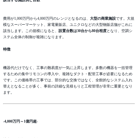
該当する施設例と台数
費用が1,000万円から4,000万円のレンジとなるのは、
大型の商業施設
です。大規
模なスーパーマーケット、家電量販店、ユニクロなどの大型物販店舗がこれに
該当します。この規模になると、
設置台数は30台から80台程度
となり、空調シ
ステム全体の制御が複雑になります。
特徴
機器代だけでなく、工事の難易度が一気に上昇します。多数の機器を一括管理
するための集中リモコンの導入や、複雑なダクト・配管工事が必要になるため
です。この価格帯の工事では、部分的な交換ではなく、全館的なシステム入れ
替えとなることが多く、事前の詳細な見積もりと工程管理が非常に重要となり
ます。
-4,000万円～1億円超-