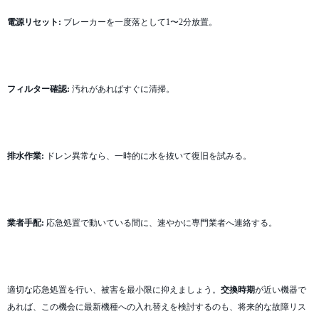
電源リセット:
ブレーカーを一度落として1〜2分放置。
フィルター確認:
汚れがあればすぐに清掃。
排水作業:
ドレン異常なら、一時的に水を抜いて復旧を試みる。
業者手配:
応急処置で動いている間に、速やかに専門業者へ連絡する。
適切な応急処置を行い、被害を最小限に抑えましょう。
交換時期
が近い機器で
あれば、この機会に最新機種への入れ替えを検討するのも、将来的な故障リス