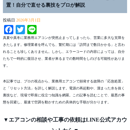
置！自分で直せる裏技をプロが解説
投稿日
2026年3月1日
Facebook
Twitter
Line
真夏や真冬に業務用エアコンが突然止まってしまったら、営業に多大な支障を
きたします。修理業者を呼んでも、繁忙期には「訪問まで数日かかる」と言わ
れることも珍しくありません。しかし、エラーコードの内容によっては、自分
たちで一時的に復旧させ、業者が来るまでの数時間をしのげる可能性がありま
す。
本記事では、プロの視点から、業務用エアコンで頻発する故障の「応急処置」
と「リセット方法」を詳しく解説します。電源の再起動や、溜まった水を抜く
裏技など、現場で即座に役立つ知識を網羅。この記事を読むことで、最悪の事
態を回避し、最速で空調を動かすための具体的な手順が分かります。
▼エアコンの相談や工事の依頼はLINE公式アカウ