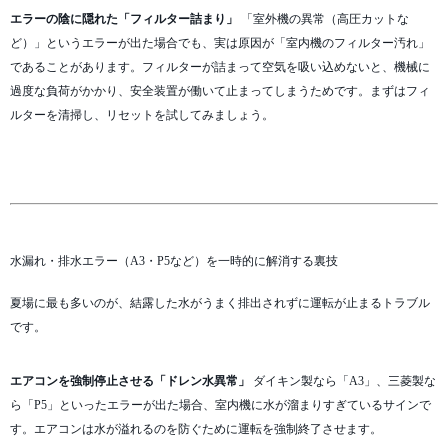
エラーの陰に隠れた「フィルター詰まり」
「室外機の異常（高圧カットな
ど）」というエラーが出た場合でも、実は原因が「室内機のフィルター汚れ」
であることがあります。フィルターが詰まって空気を吸い込めないと、機械に
過度な負荷がかかり、安全装置が働いて止まってしまうためです。まずはフィ
ルターを清掃し、リセットを試してみましょう。
水漏れ・排水エラー（A3・P5など）を一時的に解消する裏技
夏場に最も多いのが、結露した水がうまく排出されずに運転が止まるトラブル
です。
エアコンを強制停止させる「ドレン水異常」
ダイキン製なら「A3」、三菱製な
ら「P5」といったエラーが出た場合、室内機に水が溜まりすぎているサインで
す。エアコンは水が溢れるのを防ぐために運転を強制終了させます。