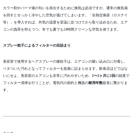
カラー剤やパーマ液の匂いを排出するために換気は必須ですが、通常の換気扇
を回すとせっかく冷やした空気が逃げてしまいます。「全熱交換器（ロスナイ
等）」を導入すれば、外気の温度を室温に近づけてから取り込めるため、エア
コンの負荷を抑えつつ、冬でも夏でも24時間クリーンな空気を保てます。
スプレー粒子によるフィルターの目詰まり
美容室で使用するヘアスプレーの微粒子は、エアコンの吸い込み口に付着し、
ベタついた汚れとなってフィルターを急激に詰まらせます。飲食店ほどではな
いにせよ、美容室のエアコンも非常に汚れやすいため、
1〜2ヶ月に1回
の頻度で
フィルター清掃を行うことが、電気代の節約と機器の
耐用年数
延長に繋がりま
す。