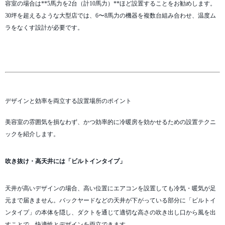
容室の場合は**5馬力を2台（計10馬力）**ほど設置することをお勧めします。
30坪を超えるような大型店では、6〜8馬力の機器を複数台組み合わせ、温度ム
ラをなくす設計が必要です。
デザインと効率を両立する設置場所のポイント
美容室の雰囲気を損なわず、かつ効率的に冷暖房を効かせるための設置テクニ
ックを紹介します。
吹き抜け・高天井には「ビルトインタイプ」
天井が高いデザインの場合、高い位置にエアコンを設置しても冷気・暖気が足
元まで届きません。バックヤードなどの天井が下がっている部分に「ビルトイ
ンタイプ」の本体を隠し、ダクトを通じて適切な高さの吹き出し口から風を出
すことで、快適性とデザインを両立できます。