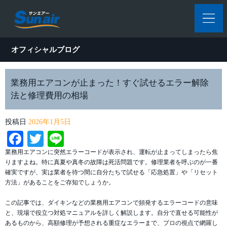
オフィシャルブログ
業務用エアコンが止まった！すぐ試せるエラー解除
法と修理費用の相場
投稿日
2026年1月5日
Facebook
Twitter
Line
業務用エアコンに突然エラーコードが表示され、運転が止まってしまったら焦
りますよね。特に真夏や真冬の故障は死活問題です。修理業者を呼ぶのが一番
確実ですが、実は業者を待つ間に自分たちで試せる「応急処置」や「リセット
方法」があることをご存知でしょうか。
この記事では、ダイキンなどの業務用エアコンで頻発するエラーコードの意味
と、現場で役立つ対処マニュアルを詳しく解説します。自分で直せる可能性が
あるものから、高額修理が予想される重症なエラーまで、プロの視点で網羅し