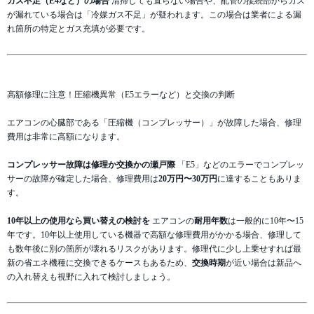
ガス不足（E4など）の場合
清掃しても直らない場合や、配管の接続部からガス
が漏れている場合は「冷媒ガス不足」が疑われます。この場合は業者による漏
れ箇所の特定とガス充填が必要です。
高額修理に注意！圧縮機異常（E5エラーなど）と交換の判断
エアコンの心臓部である「圧縮機（コンプレッサー）」が故障した場合、修理
費用は非常に高額になります。
コンプレッサー故障は修理か交換かの瀬戸際
「E5」などのエラーでコンプレッ
サーの故障が確定した場合、修理費用は
20万円〜30万円
に達することもありま
す。
10年以上の使用なら買い替えの検討を
エアコンの
耐用年数
は一般的に10年〜15
年です。10年以上使用している機器で高額な修理費用がかかる場合、修理して
も数年後に別の箇所が壊れるリスクがあります。修理代に少し上乗せすれば最
新の省エネ機種に交換できるケースもあるため、
交換時期
が近い場合は新品へ
の入れ替えも視野に入れて検討しましょう。