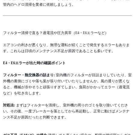
管内のヘドロ清掃を業者に依頼しましょう。
フィルター清掃で直る？過電流や圧力異常（E4・E6エラーなど）
エアコンの利きが悪くなり、無理な運転が続くことで発生するエラーもありま
す。これらは日頃のメンテナンス不足が原因であることも多いです。
E4・E6エラーが出た時の確認ポイント
フィルター・熱交換器の詰まり:
室内機のフィルターが目詰まりしていたり、室
外機の裏側にゴミや落ち葉が張り付いていたりしませんか。風の通りが悪くな
ると、機械が冷やそうと頑張りすぎてしまい、負荷がかかってエラー（過電流
など）を吐き出します。
対処法:
まずはフィルターを清掃し、室外機の周りのゴミを取り除いてくださ
い。その後、一度ブレーカーを落としてから再起動し、正常に動けばメンテナ
ンス不足が原因だったと判断できます。