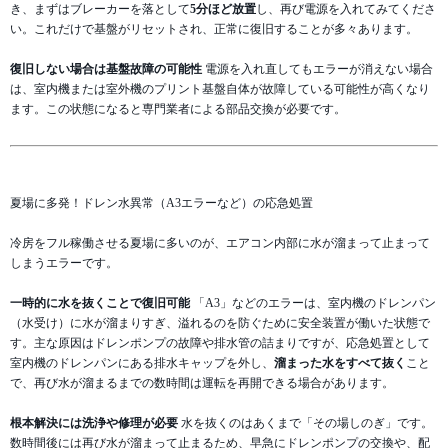
き、まずはブレーカーを落として
5分ほど放置
し、再び電源を入れてみてくださ
い。これだけで基盤がリセットされ、正常に復旧することが多々あります。
復旧しない場合は基盤故障の可能性
電源を入れ直してもエラーが消えない場合
は、室内機または室外機のプリント基盤自体が故障している可能性が高くなり
ます。この状態になると専門業者による部品交換が必要です。
夏場に多発！ドレン水異常（A3エラーなど）の応急処置
冷房をフル稼働させる夏場に多いのが、エアコン内部に水が溜まって止まって
しまうエラーです。
一時的に水を抜くことで復旧可能
「A3」などのエラーは、室内機のドレンパン
（水受け）に水が溜まりすぎ、溢れるのを防ぐために安全装置が働いた状態で
す。主な原因はドレンポンプの故障や排水管の詰まりですが、応急処置として
室内機のドレンパンにある排水キャップを外し、
溜まった水をすべて抜く
こと
で、再び水が溜まるまでの数時間は運転を再開できる場合があります。
根本解決には洗浄や修理が必要
水を抜くのはあくまで「その場しのぎ」です。
数時間後には再び水が溜まって止まるため、早急にドレンポンプの交換や、配