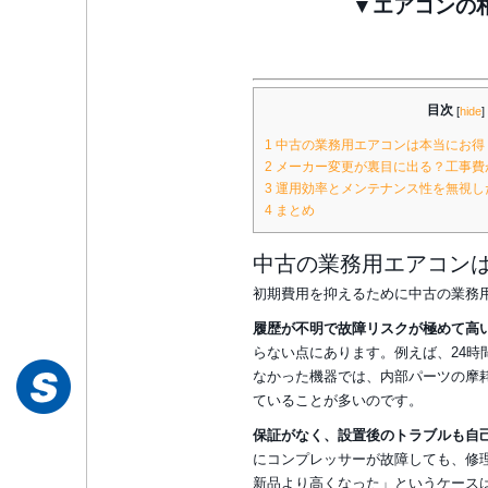
▼エアコンの相
目次
[
hide
]
1
中古の業務用エアコンは本当にお得
2
メーカー変更が裏目に出る？工事費
3
運用効率とメンテナンス性を無視し
4
まとめ
中古の業務用エアコン
初期費用を抑えるために中古の業務
履歴が不明で故障リスクが極めて高
らない点にあります。例えば、24時
なかった機器では、内部パーツの摩
ていることが多いのです。
保証がなく、設置後のトラブルも自
にコンプレッサーが故障しても、修
新品より高くなった」というケース