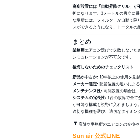
高所設置には「自動昇降グリル」が
担になります。3メートルの脚立に
な場所には、フィルターが自動で降
スができるようになり、トータルの
まとめ
業務用エアコン
選びで失敗しないた
シミュレーションが不可欠です。
後悔しないためのチェックリスト
新品か中古か:
10年以上の使用を見
メーカー選定:
配管位置の違いによる
メンテナンス性:
高所設置の場合は、
システムの冗長性:
1台の故障で全て
が可能な構成も視野に入れましょう
適切な機種を選び、適切なタイミン
▼
店舗や事務所のエアコンの交換や
Sun air 公式LINE