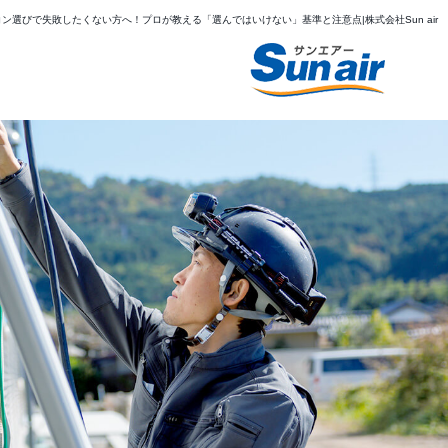
ン選びで失敗したくない方へ！プロが教える「選んではいけない」基準と注意点|株式会社Sun air