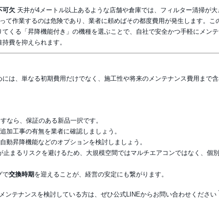
不可欠
天井が4メートル以上あるような店舗や倉庫では、フィルター清掃が大
乗って作業するのは危険であり、業者に頼めばその都度費用が発生します。こ
りてくる「昇降機能付き」の機種を選ぶことで、自社で安全かつ手軽にメンテ
維持費を抑えられます。
めには、単なる初期費用だけでなく、施工性や将来のメンテナンス費用まで含
越すなら、保証のある新品一択です。
追加工事の有無を業者に確認しましょう。
自動昇降機能などのオプションを検討しましょう。
が止まるリスクを避けるため、大規模空間ではマルチエアコンではなく、個
。
グで
交換時期
を迎えることが、経営の安定にも繋がります。
メンテナンスを検討している方は、ぜひ公式LINEからお問い合わせください