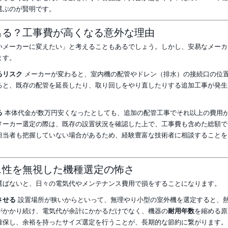
選ぶのが賢明です。
出る？工事費が高くなる意外な理由
いメーカーに変えたい」と考えることもあるでしょう。しかし、安易なメーカ
ます。
るリスク
メーカーが変わると、室内機の配管やドレン（排水）の接続口の位
ると、既存の配管を延長したり、取り回しをやり直したりする追加工事が発生
る
本体代金が数万円安くなったとしても、追加の配管工事でそれ以上の費用
メーカー選定の際は、既存の設置状況を確認した上で、工事費も含めた総額で
担当者も把握していない場合があるため、経験豊富な技術者に相談することを
ス性を無視した機種選定の怖さ
選ばないと、日々の電気代やメンテナンス費用で損をすることになります。
させる
設置場所が狭いからといって、無理やり小型の室外機を選定すると、
がかかり続け、電気代が余計にかかるだけでなく、機器の
耐用年数
を縮める原
確保し、余裕を持ったサイズ選定を行うことが、長期的な節約に繋がります。