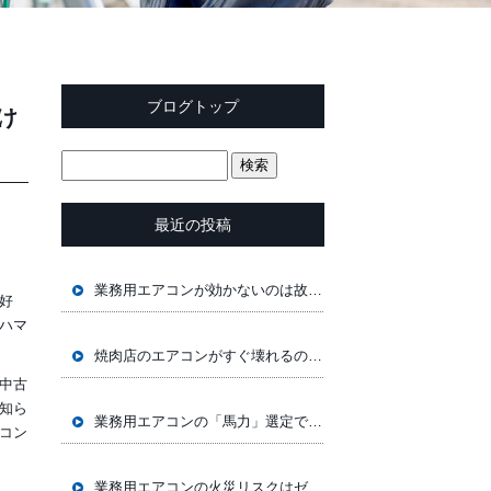
ブログトップ
け
最近の投稿
業務用エアコンが効かないのは故障じゃない？プロが教える「環境」と「構造」の落とし穴
好
ハマ
焼肉店のエアコンがすぐ壊れるのはなぜ？プロが教える「失敗しない」機種選定とメンテナンスの極意
中古
知ら
業務用エアコンの「馬力」選定で失敗しない！広さ・業種別の適正容量をプロが解説
コン
業務用エアコンの火災リスクはゼロじゃない？プロが教える発火原因と防止策