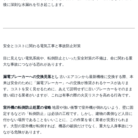
後に深刻な水漏れを引き起こします。
安全とコストに関わる電気工事と事故防止対策
目に見えない電気系統や、転倒防止といった安全対策の不備は、命に関わる重
大な事故につながる恐れがあります。
漏電ブレーカーへの交換見落とし
古いエアコンから最新機種に交換する際、本
来は安全のために「漏電ブレーカー」への交換が推奨されるケースがありま
す。コストを安く見せるために、あえて説明せずに古いブレーカーをそのまま
使い続ける業者がいますが、これは有事の際の火災リスクを高める行為です。
室外機の転倒防止処置の省略
地震や強い衝撃で室外機が倒れないよう、壁に固
定するなどの「転倒防止」は必須の工程です。しかし、建物の裏側など人目に
付かない場所であることをいいことに、この作業を省く業者が見受けられま
す。大型の室外機が転倒すれば、機器の破損だけでなく、重大な人身事故につ
ながる危険があります。