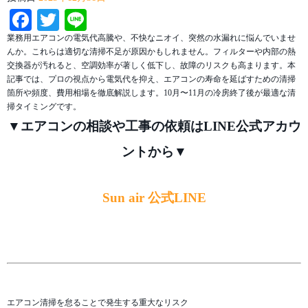
Facebook
Twitter
Line
業務用エアコンの電気代高騰や、不快なニオイ、突然の水漏れに悩んでいませ
んか。これらは適切な清掃不足が原因かもしれません。フィルターや内部の熱
交換器が汚れると、空調効率が著しく低下し、故障のリスクも高まります。本
記事では、プロの視点から電気代を抑え、エアコンの寿命を延ばすための清掃
箇所や頻度、費用相場を徹底解説します。10月〜11月の冷房終了後が最適な清
掃タイミングです。
▼エアコンの相談や工事の依頼はLINE公式アカウ
ントから▼
Sun air 公式LINE
エアコン清掃を怠ることで発生する重大なリスク