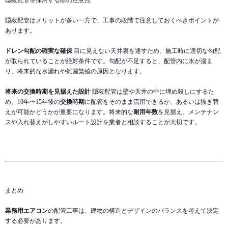
隠蔽配管はメリットが多い一方で、工事の段階で注意しておくべきポイントが
あります。
ドレン勾配の確実な確保
目に見えない天井裏を通すため、施工時に適切な勾配
が取られていることが絶対条件です。勾配が不足すると、配管内に水が溜ま
り、将来的な水漏れや雑菌繁殖の原因となります。
将来の交換時期を見据えた設計
隠蔽配管は壁や天井の中に埋め殺しにするた
め、10年〜15年後の
交換時期
に配管をそのまま流用できるか、あるいは抜き替
えが可能かどうかが重要になります。将来的な
耐用年数
を見据え、メンテナン
スや入れ替えがしやすいルート設計を業者と相談することが大切です。
まとめ
業務用エアコン
の配管工事は、建物の構造とデザインのバランスを考えて決定
する必要があります。