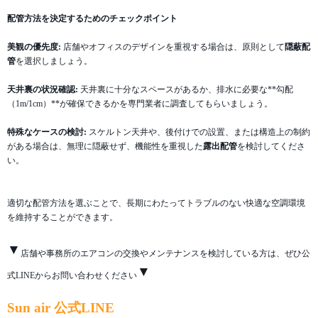
配管方法を決定するためのチェックポイント
美観の優先度:
店舗やオフィスのデザインを重視する場合は、原則として
隠蔽配
管
を選択しましょう。
天井裏の状況確認:
天井裏に十分なスペースがあるか、排水に必要な**勾配
（1m/1cm）**が確保できるかを専門業者に調査してもらいましょう。
特殊なケースの検討:
スケルトン天井や、後付けでの設置、または構造上の制約
がある場合は、無理に隠蔽せず、機能性を重視した
露出配管
を検討してくださ
い。
適切な配管方法を選ぶことで、長期にわたってトラブルのない快適な空調環境
を維持することができます。
▼
店舗や事務所のエアコンの交換やメンテナンスを検討している方は、ぜひ公
▼
式LINEからお問い合わせください
Sun air 公式LINE