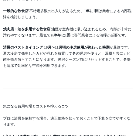
一般的な飲食店
不特定多数の出入りがあるため、
1年に1回
は業者による内部洗
浄を検討しましょう。
焼肉店・油を多用する飲食店
油煙が室内機に吸い込まれるため、内部が非常に
汚れやすくなります。最低でも
半年に1回
は専門業者による清掃が必要です。
清掃のベストタイミング
10月〜11月頃の冷房使用が終わった時期
が最適です。
夏の冷房で発生したカビや汚れを放置して冬の暖房を使うと、温風と共にカビ
菌を撒き散らすことになります。暖房シーズン前にリセットすることで、冬場
も清潔で効率的な空調を利用できます。
気になる費用相場とコストを抑えるコツ
プロに清掃を依頼する場合、適正価格を知っておくことで予算を立てやすくな
ります。