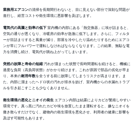
業務用エアコン
の清掃を長期間行わないと、目に見えない部分で深刻な問題が
進行し、経営コストや衛生環境に悪影響を及ぼします。
電気代の高騰と効率の低下
室内機の内部にある「熱交換器」に埃が詰まると、
空気の通りが悪くなり、冷暖房の効率が急激に低下します。さらに、フィルタ
ーが目詰まりすると風量が減り、部屋を冷やしたり温めたりするためにエアコ
ンが常にフルパワーで運転しなければならなくなります。この結果、無駄な電
力を消費し続け、電気代が跳ね上がってしまいます。
突然の故障と寿命の短縮
汚れが溜まった状態で長時間運転を続けると、機械に
過度な負荷（高負荷状態）がかかり続けます。これが原因で部品の劣化が早ま
り、本来の
耐用年数
を全うする前に故障してしまうリスクが高まります。ま
た、内部に溜まったヘドロ状の汚れが排水を妨げ、室内機からの水漏れトラブ
ルを引き起こすことも少なくありません。
衛生環境の悪化とニオイの発生
エアコン内部は結露によりカビが繁殖しやすい
環境です。真っ黒に汚れたカビや埃を放置したまま運転すると、嫌なニオイを
撒き散らすだけでなく、建物内の衛生環境を悪化させ、利用者の健康に影響を
及ぼす可能性もあります。