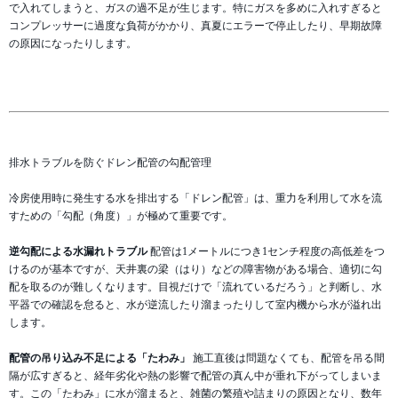
で入れてしまうと、ガスの過不足が生じます。特にガスを多めに入れすぎると
コンプレッサーに過度な負荷がかかり、真夏にエラーで停止したり、早期故障
の原因になったりします。
排水トラブルを防ぐドレン配管の勾配管理
冷房使用時に発生する水を排出する「ドレン配管」は、重力を利用して水を流
すための「勾配（角度）」が極めて重要です。
逆勾配による水漏れトラブル
配管は1メートルにつき1センチ程度の高低差をつ
けるのが基本ですが、天井裏の梁（はり）などの障害物がある場合、適切に勾
配を取るのが難しくなります。目視だけで「流れているだろう」と判断し、水
平器での確認を怠ると、水が逆流したり溜まったりして室内機から水が溢れ出
します。
配管の吊り込み不足による「たわみ」
施工直後は問題なくても、配管を吊る間
隔が広すぎると、経年劣化や熱の影響で配管の真ん中が垂れ下がってしまいま
す。この「たわみ」に水が溜まると、雑菌の繁殖や詰まりの原因となり、数年