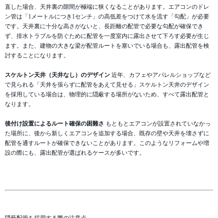
直した場合、天井裏の隙間が極端に狭くなることがあります。エアコンのドレ
ン管は「1メートルにつき1センチ」の高低差をつけて水を流す「勾配」が必要
です。天井裏に十分な高さがないと、長距離の配管で必要な勾配が確保でき
ず、排水トラブルを防ぐために配管を一度室内に露出させて下ろす必要が生じ
ます。また、建物の大きな梁が配管ルートを塞いでいる場合も、露出配管を検
討することになります。
スケルトン天井（天井なし）のデザイン
近年、カフェやアパレルショップなど
で見られる「天井を張らずに配管をあえて見せる」スケルトン天井のデザイン
を採用している場合は、物理的に隠蔽する場所がないため、すべて露出配管と
なります。
後付け設置によるルート確保の困難さ
もともとエアコンが設置されていなかっ
た場所に、後から新しくエアコンを追加する場合、既存の壁や天井を壊さずに
配管を通すルートが確保できないことがあります。このようなリフォームや増
設の際にも、露出配管が選ばれるケースが多いです。
隠蔽配管を採用する際の注意点