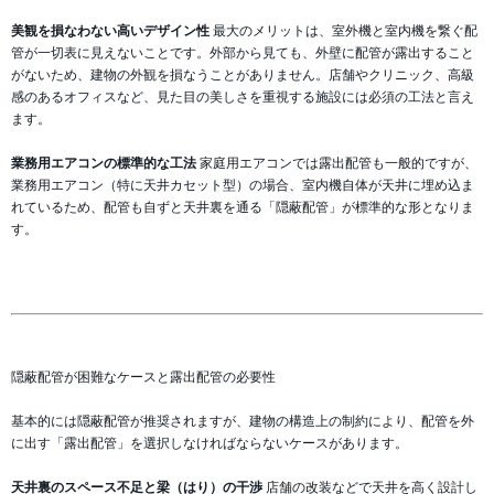
美観を損なわない高いデザイン性
最大のメリットは、室外機と室内機を繋ぐ配
管が一切表に見えないことです。外部から見ても、外壁に配管が露出すること
がないため、建物の外観を損なうことがありません。店舗やクリニック、高級
感のあるオフィスなど、見た目の美しさを重視する施設には必須の工法と言え
ます。
業務用エアコンの標準的な工法
家庭用エアコンでは露出配管も一般的ですが、
業務用エアコン（特に天井カセット型）の場合、室内機自体が天井に埋め込ま
れているため、配管も自ずと天井裏を通る「隠蔽配管」が標準的な形となりま
す。
隠蔽配管が困難なケースと露出配管の必要性
基本的には隠蔽配管が推奨されますが、建物の構造上の制約により、配管を外
に出す「露出配管」を選択しなければならないケースがあります。
天井裏のスペース不足と梁（はり）の干渉
店舗の改装などで天井を高く設計し