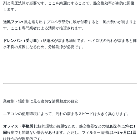
剤と高圧洗浄が必要です。ここを綺麗にすることで、熱交換効率が劇的に回復
します。
送風ファン:
風を送り出すプロペラ部分に埃が付着すると、風の勢いが弱まりま
す。ここも専門業者による清掃が推奨されます。
ドレンパン（受け皿）:
結露水が溜まる場所です。ヘドロ状の汚れが溜まると排
水不良の原因になるため、分解洗浄が必要です。
業種別・場所別に見る適切な清掃頻度の目安
エアコンの使用環境によって、汚れの溜まるスピードは大きく異なります。
オフィス・事務所
比較的環境が綺麗なため、熱交換器などの徹底洗浄は
2年に1
回
程度でも問題ない場合があります。ただし、フィルター清掃は
1〜2ヶ月に1回
は行うのが理想的です。