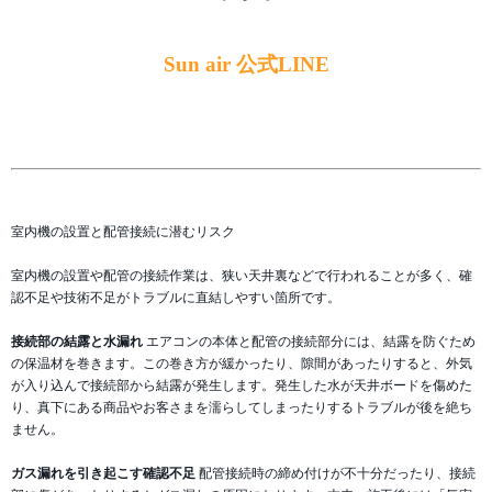
Sun air 公式LINE
室内機の設置と配管接続に潜むリスク
室内機の設置や配管の接続作業は、狭い天井裏などで行われることが多く、確
認不足や技術不足がトラブルに直結しやすい箇所です。
接続部の結露と水漏れ
エアコンの本体と配管の接続部分には、結露を防ぐため
の保温材を巻きます。この巻き方が緩かったり、隙間があったりすると、外気
が入り込んで接続部から結露が発生します。発生した水が天井ボードを傷めた
り、真下にある商品やお客さまを濡らしてしまったりするトラブルが後を絶ち
ません。
ガス漏れを引き起こす確認不足
配管接続時の締め付けが不十分だったり、接続