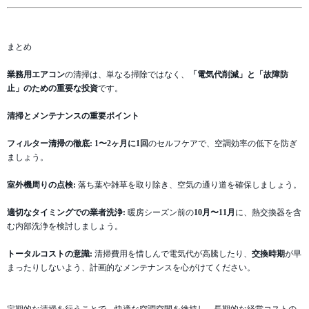
まとめ
業務用エアコン
の清掃は、単なる掃除ではなく、
「電気代削減」と「故障防
止」のための重要な投資
です。
清掃とメンテナンスの重要ポイント
フィルター清掃の徹底:
1〜2ヶ月に1回
のセルフケアで、空調効率の低下を防ぎ
ましょう。
室外機周りの点検:
落ち葉や雑草を取り除き、空気の通り道を確保しましょう。
適切なタイミングでの業者洗浄:
暖房シーズン前の
10月〜11月
に、熱交換器を含
む内部洗浄を検討しましょう。
トータルコストの意識:
清掃費用を惜しんで電気代が高騰したり、
交換時期
が早
まったりしないよう、計画的なメンテナンスを心がけてください。