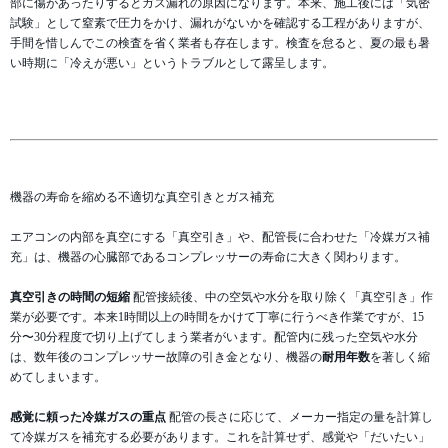
部に傷があったりするとガス漏れの原因になります。本来、施工後には「気密
試験」として窒素で圧力をかけ、漏れがないかを確認する工程がありますが、
手間を惜しんでこの検査を省く業者も存在します。検査を怠ると、夏の最も暑
い時期に「冷えが悪い」というトラブルとして露呈します。
機器の寿命を縮める不適切な真空引きとガス補充
エアコンの内部を真空にする「真空引き」や、配管長に合わせた「冷媒ガス補
充」は、機器の心臓部であるコンプレッサーの寿命に大きく関わります。
真空引きの時間の短縮
配管接続後、中の空気や水分を取り除く「真空引き」作
業が必要です。本来1時間以上の時間をかけて丁寧に行うべき作業ですが、15
分〜30分程度で切り上げてしまう業者がいます。配管内に残った空気や水分
は、数年後のコンプレッサー故障の引き金となり、機器の
耐用年数
を著しく縮
めてしまいます。
感覚に頼った冷媒ガスの重点
配管の長さに応じて、メーカー指定の量を計算し
て冷媒ガスを補充する必要があります。これを計算せず、感覚や「だいたい」