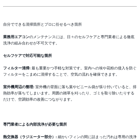
自分でできる清掃箇所とプロに任せるべき箇所
業務用エアコン
のメンテナンスには、日々のセルフケアと専門業者による徹底
洗浄の組み合わせが不可欠です。
セルフケアで対応可能な箇所
フィルター清掃:
最も重要かつ手軽な対策です。室内への埃や花粉の侵入を防ぐ
フィルターをこまめに清掃することで、空気の流れを確保できます。
室外機周辺の整理:
室外機の背面に落ち葉やビニール袋が張り付いていると、排
熱効率が落ちてしまいます。周囲の雑草を刈ったり、ゴミを取り除いたりする
だけで、空調効率の改善につながります。
専門業者による内部洗浄が必要な箇所
熱交換器（ラジエーター部分）:
細かいフィンの間に詰まった汚れは専用の洗浄