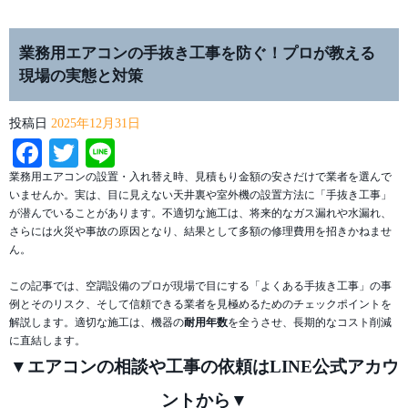
業務用エアコンの手抜き工事を防ぐ！プロが教える
現場の実態と対策
投稿日
2025年12月31日
Facebook
Twitter
Line
業務用エアコンの設置・入れ替え時、見積もり金額の安さだけで業者を選んで
いませんか。実は、目に見えない天井裏や室外機の設置方法に「手抜き工事」
が潜んでいることがあります。不適切な施工は、将来的なガス漏れや水漏れ、
さらには火災や事故の原因となり、結果として多額の修理費用を招きかねませ
ん。
この記事では、空調設備のプロが現場で目にする「よくある手抜き工事」の事
例とそのリスク、そして信頼できる業者を見極めるためのチェックポイントを
解説します。適切な施工は、機器の
耐用年数
を全うさせ、長期的なコスト削減
に直結します。
▼エアコンの相談や工事の依頼はLINE公式アカウ
ントから▼