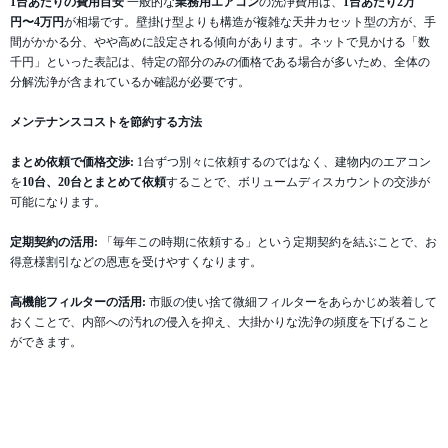
1台あたりの費用目安
一般的な
業務用エアコン
の洗浄費用は、
1台あたり2万
円〜4万円
が相場です。壁掛け型よりも構造が複雑な天井カセット型の方が、手
間がかかる分、やや高めに設定される傾向があります。ネットで見かける「数
千円」といった表記は、特定の部分のみの価格である場合が多いため、全体の
分解洗浄が含まれているか確認が必要です。
メンテナンスコストを節約する方法
まとめ依頼で価格交渉:
1台ずつ別々に依頼するのではなく、建物内のエアコン
を
10台、20台とまとめて依頼
することで、ボリュームディスカウントの交渉が
可能になります。
定期契約の活用:
「毎年この時期に依頼する」という定期契約を結ぶことで、お
得意様割引などの恩恵を受けやすくなります。
高機能フィルターの活用:
市販の使い捨て微細フィルターをあらかじめ装着して
おくことで、内部への汚れの侵入を抑え、大掛かりな洗浄の頻度を下げること
ができます。